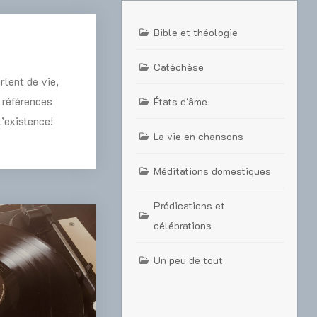
Bible et théologie
Catéchèse
rlent de vie,
s références
États d'âme
l’existence!
La vie en chansons
Méditations domestiques
Prédications et
célébrations
Un peu de tout