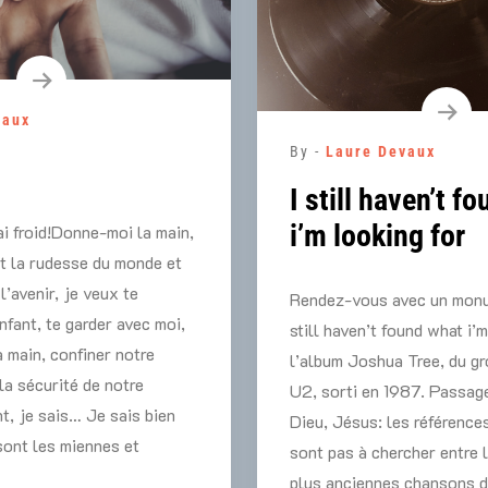
vaux
By -
Laure Devaux
I still haven’t f
i’m looking for
ai froid!Donne-moi la main,
nt la rudesse du monde et
 l’avenir, je veux te
Rendez-vous avec un monu
nfant, te garder avec moi,
still haven’t found what i’m
a main, confiner notre
l’album Joshua Tree, du gr
la sécurité de notre
U2, sorti en 1987. Passage
nt, je sais… Je sais bien
Dieu, Jésus: les références
sont les miennes et
sont pas à chercher entre 
plus anciennes chansons d