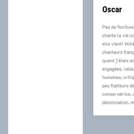
Oscar
Pas de fioritur
chante la vie 
elle vient! Voil
chanteurs franç
quand j’étais 
engagées, vale
humaines, criti
peu flatteurs d
conservatrice, c
dénonciation, 