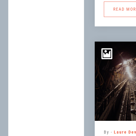
READ MO
By -
Laure De