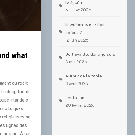
Fatiguée
6 juillet 2026
Impertinence : vilain
défaut ?
12 juin 2026
ound what
Je travaille, donc je suis
3 mai 2026
Autour de la table
ment du rock: I
3 avril 2026
 looking for, de
Tentation
oupe irlandais
23 février 2026
s bibliques,
 religieuses ne
les lignes des
u groupe. À ses