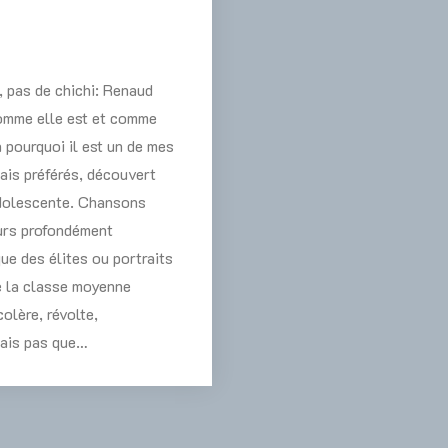
e, pas de chichi: Renaud
comme elle est et comme
à pourquoi il est un de mes
ais préférés, découvert
adolescente. Chansons
urs profondément
que des élites ou portraits
e la classe moyenne
olère, révolte,
mais pas que…