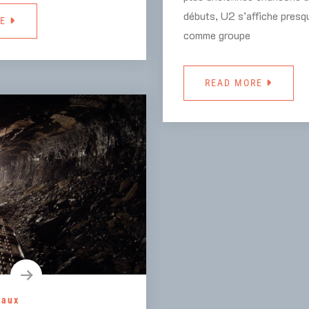
débuts, U2 s’affiche pres
RE
comme groupe
READ MORE
vaux