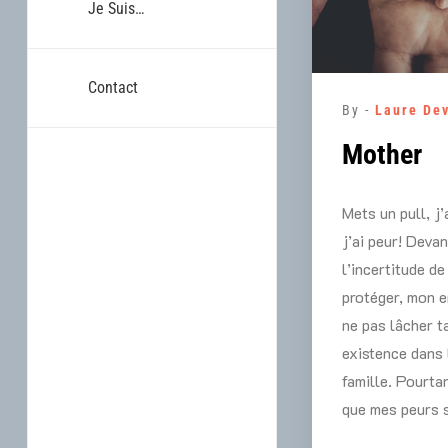
Je Suis…
Contact
By -
Laure De
Mother
Mets un pull, j’
j’ai peur! Deva
l’incertitude de
protéger, mon e
ne pas lâcher t
existence dans 
famille. Pourta
que mes peurs 